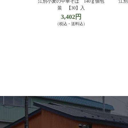
江別小麦の中華そば 140ｇ個包
江別
装 【30】入
3,402円
（税込・送料込）