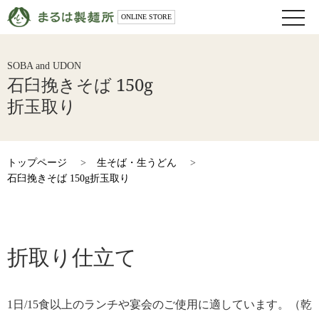
toggle
ONLINE STORE
naviga
SOBA and UDON
石臼挽きそば 150g
折玉取り
トップページ
>
生そば・生うどん
>
石臼挽きそば 150g折玉取り
折取り仕立て
1日/15食以上のランチや宴会のご使用に適しています。（乾