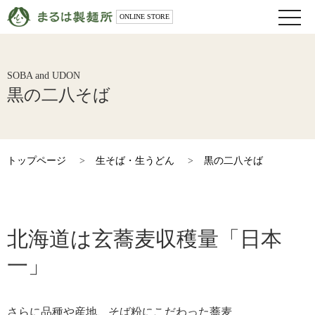
toggle
ONLINE STORE
naviga
SOBA and UDON
黒の二八そば
トップページ
>
生そば・生うどん
>
黒の二八そば
北海道は玄蕎麦収穫量「日本
一」
さらに品種や産地、そば粉にこだわった蕎麦