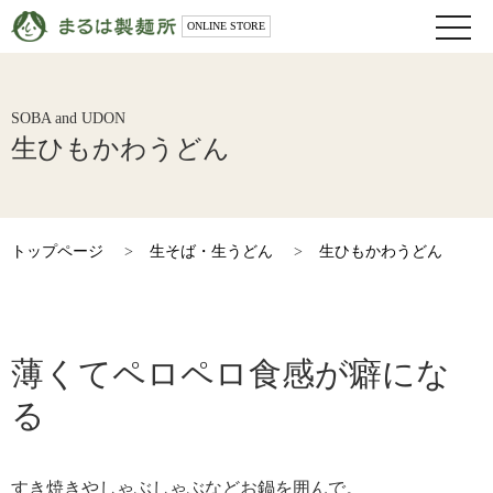
toggle
ONLINE STORE
naviga
SOBA and UDON
生ひもかわうどん
トップページ
>
生そば・生うどん
>
生ひもかわうどん
薄くてペロペロ食感が癖にな
る
すき焼きやしゃぶしゃぶなどお鍋を囲んで。