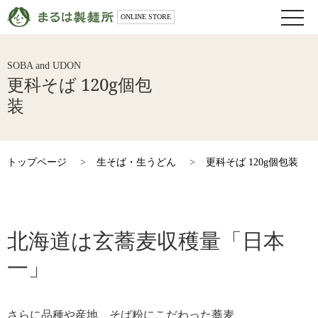
toggle
ONLINE STORE
naviga
SOBA and UDON
更科そば 120g個包
装
トップページ
>
生そば・生うどん
>
更科そば 120g個包装
北海道は玄蕎麦収穫量「日本
一」
さらに品種や産地、そば粉にこだわった蕎麦