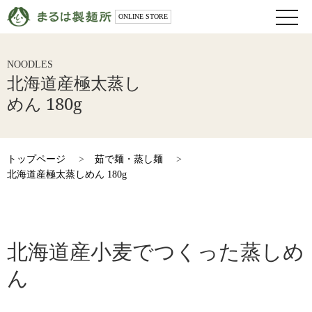
toggle
ONLINE STORE
naviga
NOODLES
北海道産極太蒸し
めん 180g
トップページ
>
茹で麺・蒸し麺
>
北海道産極太蒸しめん 180g
北海道産小麦でつくった蒸しめ
ん