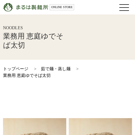
toggle
ONLINE STORE
naviga
NOODLES
業務用 恵庭ゆでそ
ば太切
トップページ
>
茹で麺・蒸し麺
>
業務用 恵庭ゆでそば太切